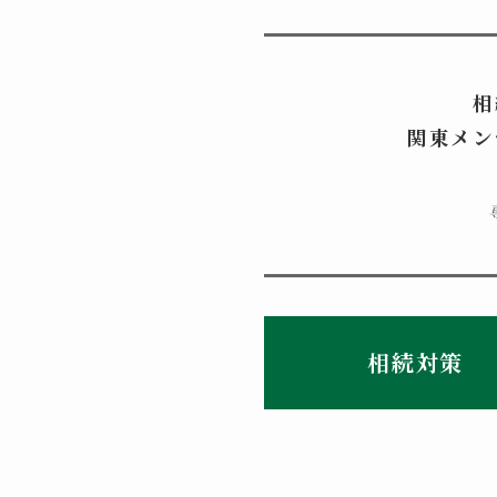
相
関東メン
相続対策